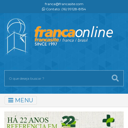
franca@francasite.com
Contato: (16) 99128-8154
MENU