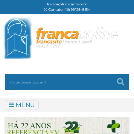
franca@francasite.com
Contato: (16) 99128-8154
MENU