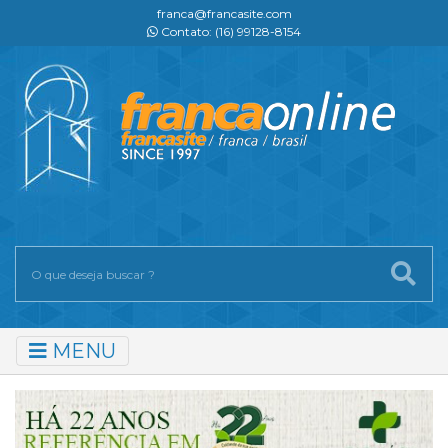
franca@francasite.com
Contato: (16) 99128-8154
MENU