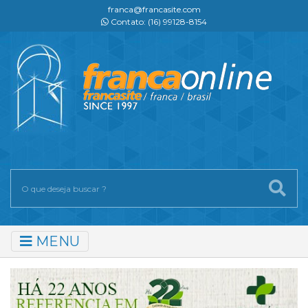
franca@francasite.com
Contato: (16) 99128-8154
MENU