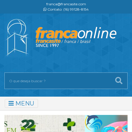
franca@francasite.com
Contato: (16) 99128-8154
MENU