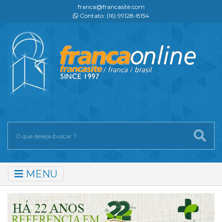
franca@francasite.com
Contato: (16) 99128-8154
MENU