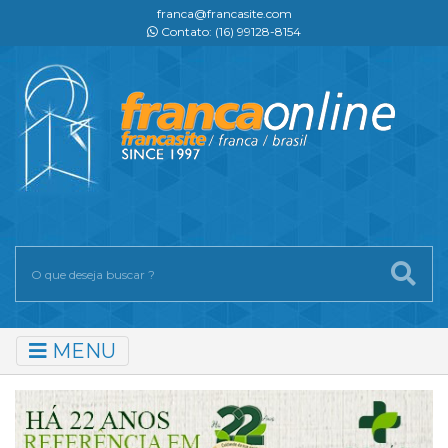
franca@francasite.com
Contato: (16) 99128-8154
MENU