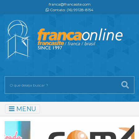
franca@francasite.com
Contato: (16) 99128-8154
MENU