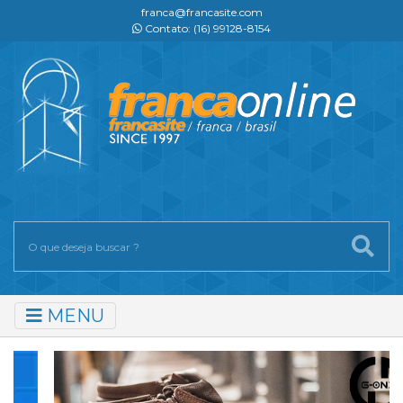
franca@francasite.com
Contato: (16) 99128-8154
MENU